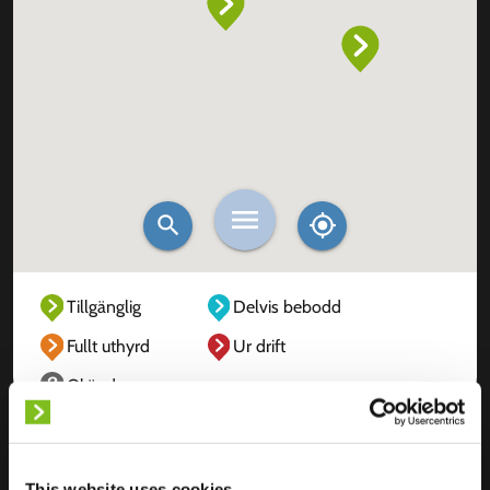
Tillgänglig
Delvis bebodd
Fullt uthyrd
Ur drift
Okänd
This website uses cookies