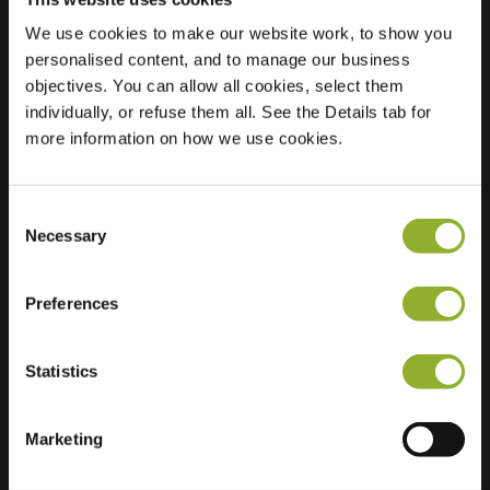
We use cookies to make our website work, to show you
Plats
Overbeek 72
personalised content, and to manage our business
2201 JX Noordwijk
objectives. You can allow all cookies, select them
Nederländerna
individually, or refuse them all. See the Details tab for
more information on how we use cookies.
Regular Charging
0 of 2 available
Consent
Necessary
Selection
Preferences
Ytterligare information
Statistics
Vi accepterar: American Express,
Mastercard, VISA, Chargecard,
Marketing