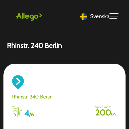
Svenska
Rhinstr. 240 Berlin
Rhinstr. 240 Berlin
Speeds up to
200
4
/
6
kW