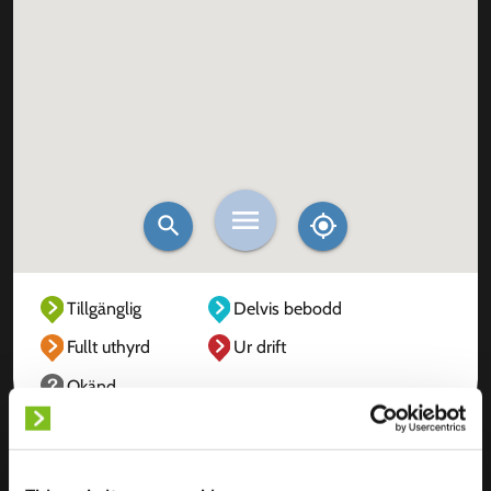
Tillgänglig
Delvis bebodd
Fullt uthyrd
Ur drift
Okänd