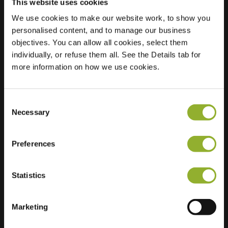
This website uses cookies
We use cookies to make our website work, to show you
Plats
Rhinstr. 240
personalised content, and to manage our business
13055 Berlin
objectives. You can allow all cookies, select them
Tyskland
individually, or refuse them all. See the Details tab for
Ultra-Fast
more information on how we use cookies.
4 of 6 available
Charging
Consent
Necessary
Selection
Preferences
Ytterligare information
Statistics
Vi accepterar: American Express,
Mastercard, VISA, Chargecard,
Marketing