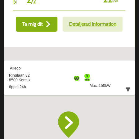
/
2
kW
Ta mig dit
Detaljerad information