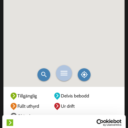
Tillgänglig
Delvis bebodd
Fullt uthyrd
Ur drift
Okänd