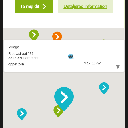
Ta mig dit
Detaljerad information