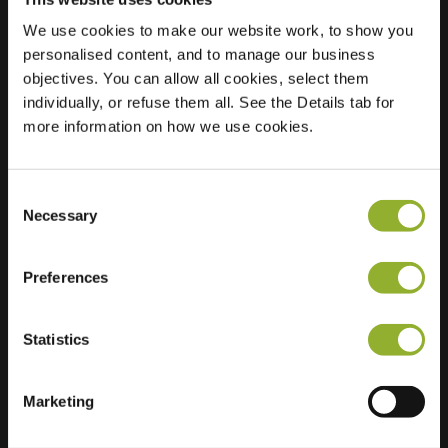
We use cookies to make our website work, to show you
Plats
Riouwstraat 136
personalised content, and to manage our business
3312 XN Dordrecht
objectives. You can allow all cookies, select them
Nederländerna
individually, or refuse them all. See the Details tab for
more information on how we use cookies.
Regular Charging
1 of 2 available
Consent
Necessary
Selection
Preferences
Ytterligare information
Statistics
Vi accepterar: American Express,
Mastercard, VISA, Chargecard,
Marketing