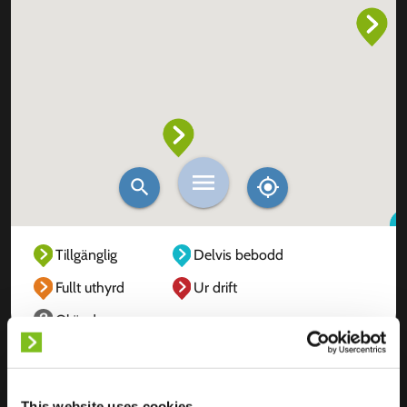
Tillgänglig
Delvis bebodd
Fullt uthyrd
Ur drift
Okänd
This website uses cookies