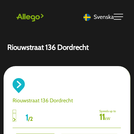
Svenska
Riouwstraat 136 Dordrecht
Riouwstraat 136 Dordrecht
Speeds up to
11
1
/
2
kW