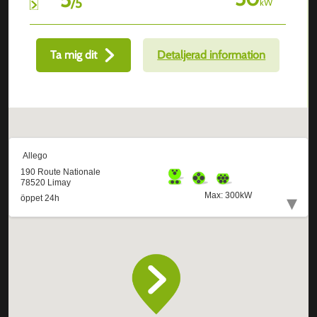
/
5
kW
Ta mig dit
Detaljerad information