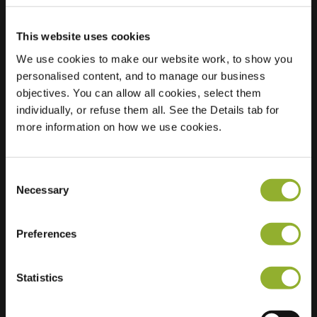
This website uses cookies
We use cookies to make our website work, to show you
Plats
Route Nationale 190
personalised content, and to manage our business
78520 Limay
objectives. You can allow all cookies, select them
Frankrike
individually, or refuse them all. See the Details tab for
more information on how we use cookies.
Ultra-Fast
6 of 6 available
Charging
Regular Charging
5 of 5 available
Consent
Necessary
Selection
Preferences
Statistics
Ytterligare information