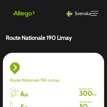
Svenska
Route Nationale 190 Limay
Route Nationale 190 Limay
Speeds up to
300
6
/
6
kW
Speeds up to
50
5