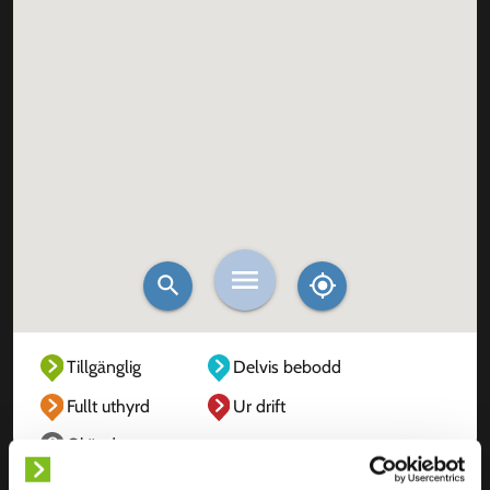
Tillgänglig
Delvis bebodd
Fullt uthyrd
Ur drift
Okänd