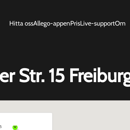
Hitta oss
Allego-appen
Pris
Live-support
Om
 Str. 15 Freibur