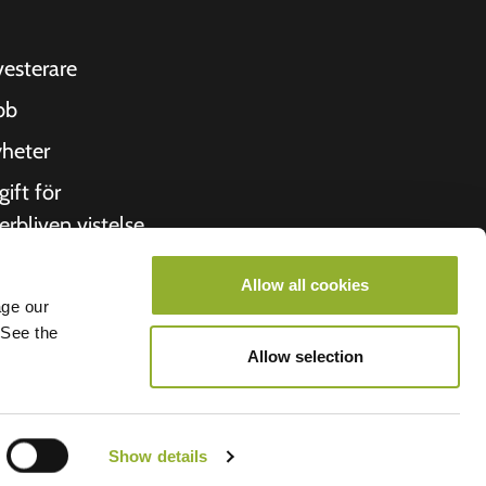
vesterare
bb
heter
gift för
erbliven vistelse
itto
Allow all cookies
 oss
age our
 See the
roometiket
Allow selection
Show details
lego B.V.