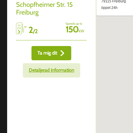
Schopfheimer Str. 15
Freiburg
Speeds up to
150
2
/
2
kW
Ta mig dit
Detaljerad information