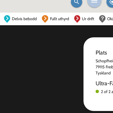
Delvis bebodd
Fullt uthyrd
Ur drift
Ok
Plats
Schopfhei
79115 Frei
Tyskland
Ultra-F
2 of 2 