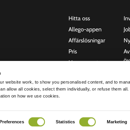
Hitta oss
In
Allego-appen
Jo
Affärslösningar
Ny
Pris
Av
öv
Live support
Kv
NMBS
s
 motorcyklar, bussar
Om
r website work, to show you personalised content, and to man
. Våra heltäckande
Leverantörer
n allow all cookies, select them individually, or refuse them all.
 städer att leverera
St
mation on how we use cookies.
digt som våra
er.
Preferences
Statistics
Marketing
ritetspolicy
Ansvarsfriskrivning
Cookies
Alla rättigheter förbehållna © 2026 - Al