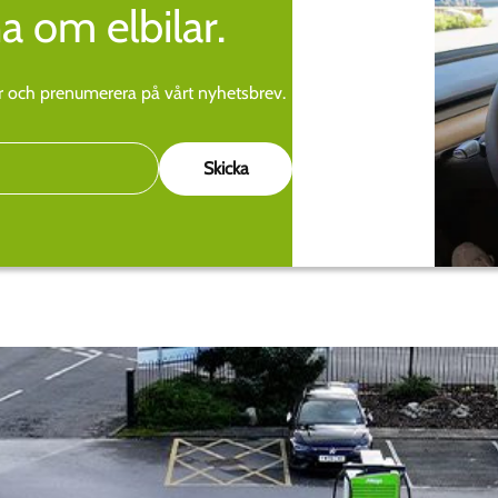
a om elbilar.
 och prenumerera på vårt nyhetsbrev.