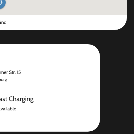
änd
mer Str. 15
burg
ast Charging
available