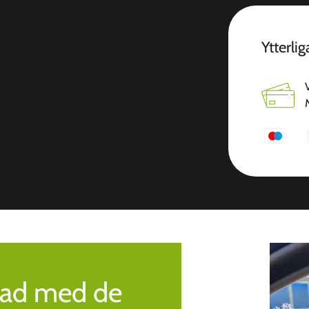
Ytterli
rad med de