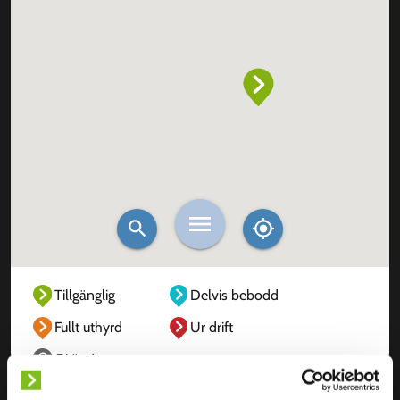
Tillgänglig
Delvis bebodd
Fullt uthyrd
Ur drift
Okänd