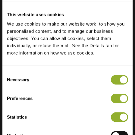
This website uses cookies
We use cookies to make our website work, to show you
Plats
Schout van
personalised content, and to manage our business
Herenthalsplein 39
objectives. You can allow all cookies, select them
5237 TJ s-
individually, or refuse them all. See the Details tab for
Hertogenbosch
more information on how we use cookies.
Nederländerna
Regular Charging
2 of 2 available
Consent
Necessary
Selection
Preferences
Statistics
Ytterligare information