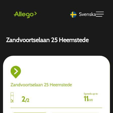
Svenska
Zandvoortselaan 25 Heemstede
Zandvoortselaan 25 Heemstede
Speeds up to
11
2
/
2
kW