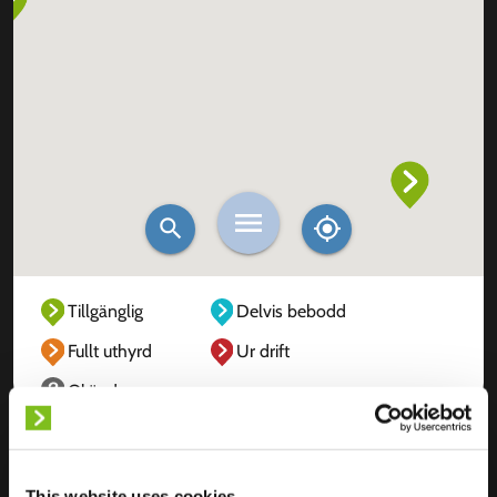
Tillgänglig
Delvis bebodd
Fullt uthyrd
Ur drift
Okänd
This website uses cookies