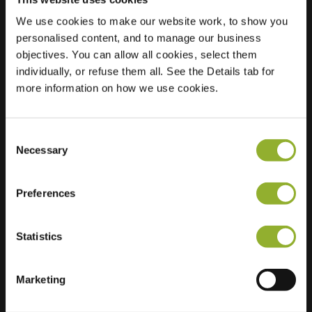
We use cookies to make our website work, to show you
Plats
Zandvoortselaan 25
personalised content, and to manage our business
2106 CJ Heemstede
objectives. You can allow all cookies, select them
Nederländerna
individually, or refuse them all. See the Details tab for
more information on how we use cookies.
Regular Charging
2 of 2 available
Consent
Necessary
Selection
Preferences
Ytterligare information
Statistics
Vi accepterar: American Express,
Mastercard, VISA, Chargecard,
Marketing