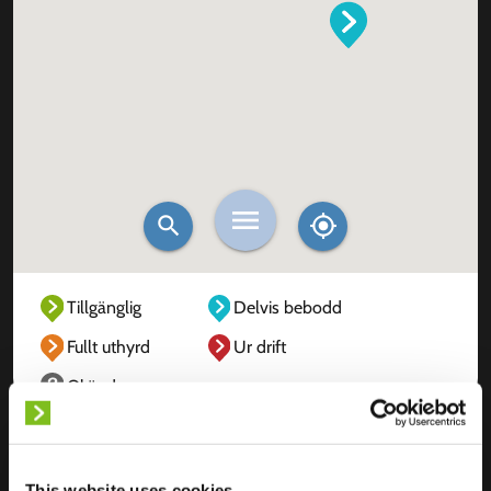
Tillgänglig
Delvis bebodd
Fullt uthyrd
Ur drift
Okänd
This website uses cookies