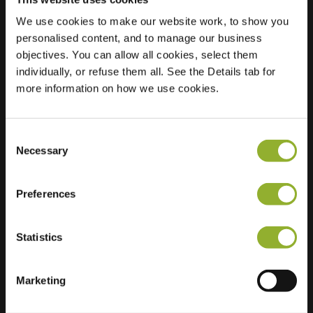
We use cookies to make our website work, to show you
Plats
Zuiderpoort 56
personalised content, and to manage our business
6605 HN Wijchen
objectives. You can allow all cookies, select them
Nederländerna
individually, or refuse them all. See the Details tab for
more information on how we use cookies.
Regular Charging
2 of 2 available
Consent
Necessary
Selection
Preferences
Ytterligare information
Statistics
Vi accepterar: American Express,
Mastercard, VISA, Chargecard,
Marketing