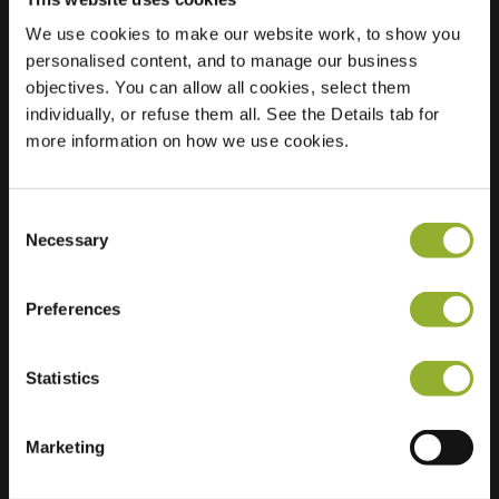
We use cookies to make our website work, to show you
Plats
Zwin 17
personalised content, and to manage our business
9406 EV Assen
objectives. You can allow all cookies, select them
Nederländerna
individually, or refuse them all. See the Details tab for
more information on how we use cookies.
Regular Charging
0 of 2 available
Consent
Necessary
Selection
Preferences
Ytterligare information
Statistics
Vi accepterar: American Express,
Mastercard, VISA, Chargecard,
Marketing