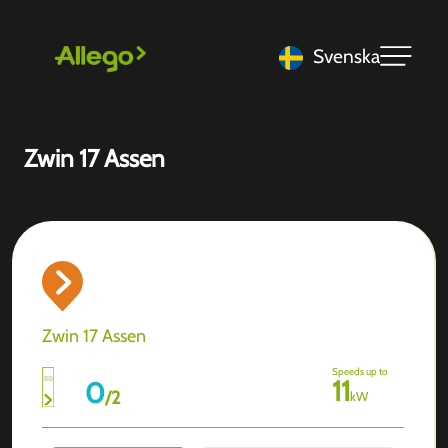
Svenska
Zwin 17 Assen
Zwin 17 Assen
Speeds up to
11
0
/
2
kW