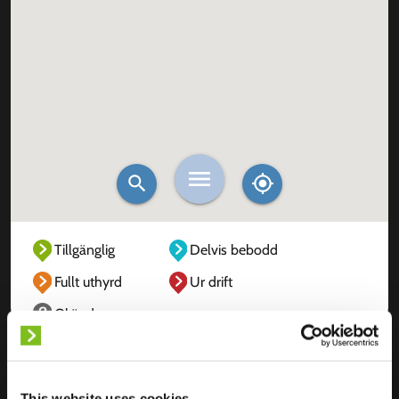
Tillgänglig
Delvis bebodd
Fullt uthyrd
Ur drift
Okänd
This website uses cookies