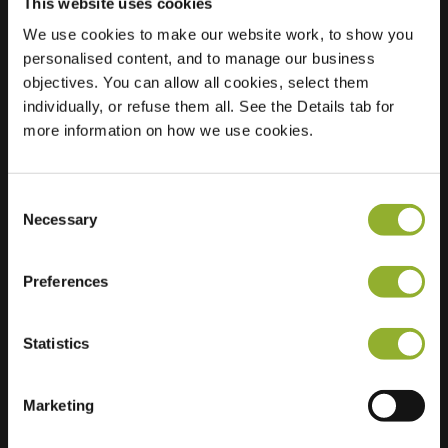
This website uses cookies
We use cookies to make our website work, to show you
personalised content, and to manage our business
Beliggenhed
Dirkappel 15
objectives. You can allow all cookies, select them
4255 JT Nieuwendijk
individually, or refuse them all. See the Details tab for
Holland
more information on how we use cookies.
Regular Charging
1 of 2 available
Consent
Necessary
Selection
Preferences
Ekstra information
Statistics
Vi accepterer: American Express,
Mastercard, VISA, Chargecard,
Marketing