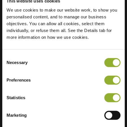
This website uses cookies
We use cookies to make our website work, to show you
personalised content, and to manage our business
Localisation
Ohioplein 1
objectives. You can allow all cookies, select them
9700 Oudenaarde
individually, or refuse them all. See the Details tab for
Belgique
more information on how we use cookies.
Regular Charging
1 of 2 available
Consent
Necessary
Selection
Preferences
Informations supplémentaires
Statistics
Nous acceptons : American Express,
Mastercard, VISA, Chargecard,
Marketing