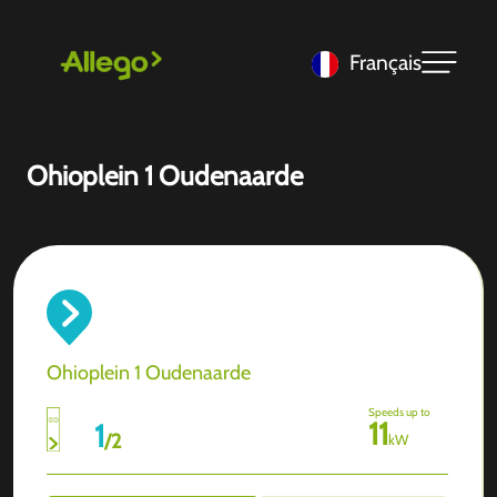
Français
Ohioplein 1 Oudenaarde
Ohioplein 1 Oudenaarde
Speeds up to
11
1
/
2
kW