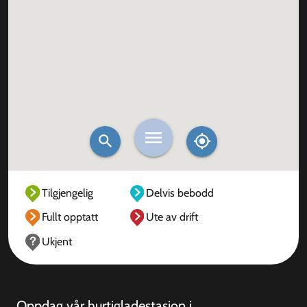
Tilgjengelig
Delvis bebodd
Fullt opptatt
Ute av drift
Ukjent
Oppdag vår hurtigladestasjon i