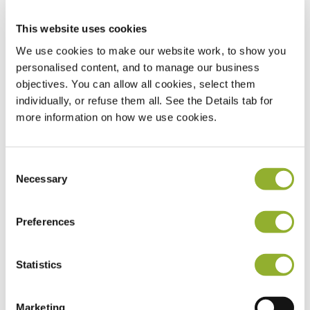
This website uses cookies
We use cookies to make our website work, to show you
personalised content, and to manage our business
objectives. You can allow all cookies, select them
individually, or refuse them all. See the Details tab for
Meld deg på!
more information on how we use cookies.
Hold deg oppdatert om Allego og det europeiske
Consent
elbilmarkedet!
Necessary
Selection
Preferences
Statistics
Marketing