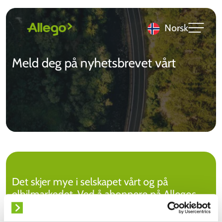
Norsk
Meld deg på nyhetsbrevet vårt
Det skjer mye i selskapet vårt og på
elbilmarkedet. Ved å abonnere på Allegos
nyhetsbrev får du alt som er verdt å vite,
direkte i postkassen din!