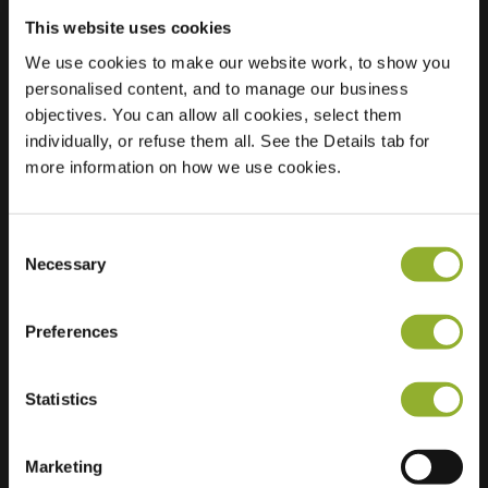
This website uses cookies
We use cookies to make our website work, to show you
Sted
Avenue De La Belle-
personalised content, and to manage our business
provinsen 35
objectives. You can allow all cookies, select them
1420 Braine L alleud
individually, or refuse them all. See the Details tab for
Belgia
more information on how we use cookies.
Fast Charging
2 of 2 available
Consent
Necessary
Selection
Preferences
Ekstra informasjon
Statistics
Vi aksepterer: American Express,
Marketing
Mastercard, VISA, Chargecard,