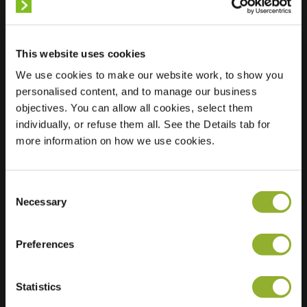
This website uses cookies
We use cookies to make our website work, to show you
Sted
Avenue Du Général
personalised content, and to manage our business
De Gaulle
objectives. You can allow all cookies, select them
77090 Collégien
individually, or refuse them all. See the Details tab for
Frankrike
more information on how we use cookies.
Ultra-Fast
0 of 6 available
Charging
Consent
Regular Charging
1 of 4 available
Necessary
Selection
Preferences
Statistics