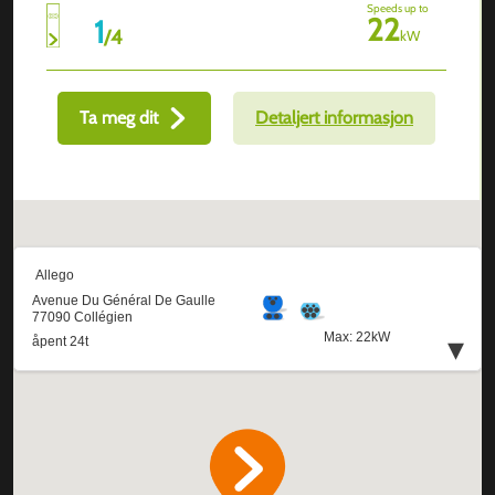
Speeds up to
22
1
/
4
kW
Ta meg dit
Detaljert informasjon