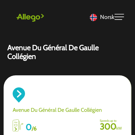
Norsk
Avenue Du Général De Gaulle
Collégien
Avenue Du Général De Gaulle Collégien
Speeds up to
300
0
/
6
kW