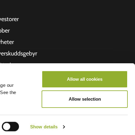
vestorer
bber
heter
erskuddsgebyr
ittering
 oss
Allow all cookies
age our
roometiket
 See the
Allow selection
Show details
lego BV