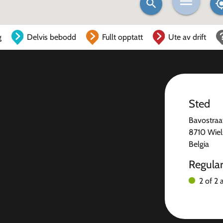
g
Delvis bebodd
Fullt opptatt
Ute av drift
Sted
Bavostraa
8710 Wiel
Belgia
Regula
2 of 2 