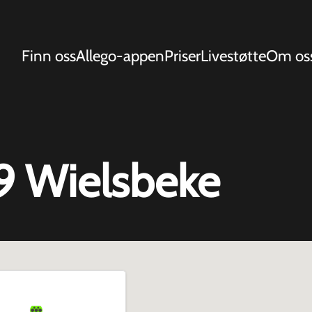
Finn oss
Allego-appen
Priser
Livestøtte
Om os
19 Wielsbeke