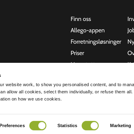
Finn oss
In
Allego-appen
Jo
Forretningsløsninger
Ny
Priser
Ov
Live-støtte
Kv
NMBS
Om
s
kler, busser og
r website work, to show you personalised content, and to man
hetlige
-leverandører
St
n allow all cookies, select them individually, or refuse them all.
r å levere den
mation on how we use cookies.
lerbarheten til
rklæring
Ansvarsfraskrivelse
Preferences
Statistics
Marketing
Alle rettigheter forbeholdt © 2026 - Al