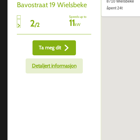
Bavostraat 19 Wielsbeke
Speeds up to
11
2
/
2
kW
Ta meg dit
Detaljert informasjon