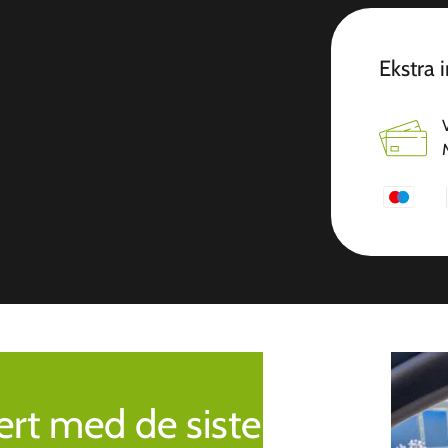
Ekstra 
rt med de siste