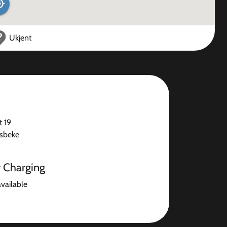
Ukjent
t 19
sbeke
r Charging
available