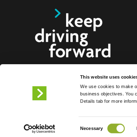
This website uses cookie
Vi tilbyr smarte ladeløsninger for elbiler, motorsy
We use cookies to make ou
lastebiler til forbrukere, bedrifter og byer. Våre hel
business objectives. You ca
ladeløsninger gjør det enklere for bedrifter og bye
Details tab for more infor
infrastrukturen elbilister trenger, samtidig som ska
produktene våre gjør oss til fremtidens partner.
Consent
Vilkår for bruk
Personverne
Necessary
Selection
Informasjonskapsler