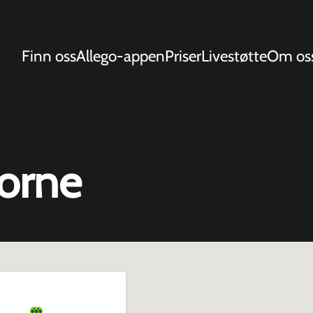
Finn oss
Allego-appen
Priser
Livestøtte
Om os
orne