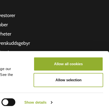
vestorer
bber
heter
erskuddsgebyr
ittering
 oss
Allow all cookies
age our
roometiket
 See the
Allow selection
Show details
lego BV