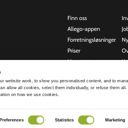
Finn oss
In
Allego-appen
Jo
Forretningsløsninger
Ny
Priser
Ov
Live-støtte
Kv
NMBS
Om
s
kler, busser og
r website work, to show you personalised content, and to man
hetlige
-leverandører
St
n allow all cookies, select them individually, or refuse them all.
r å levere den
mation on how we use cookies.
lerbarheten til
rklæring
Ansvarsfraskrivelse
Preferences
Statistics
Marketing
Alle rettigheter forbeholdt © 2026 - Al