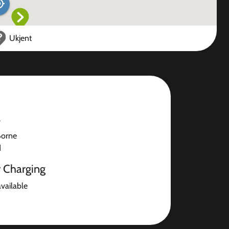
Ukjent
7
Borne
d
r Charging
available