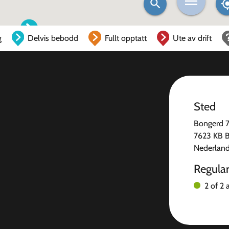
g
Delvis bebodd
Fullt opptatt
Ute av drift
Sted
Bongerd 
7623 KB 
Nederlan
Regula
2 of 2 