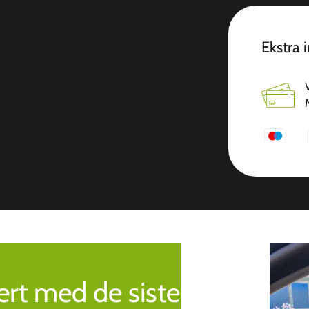
Ekstra 
rt med de siste