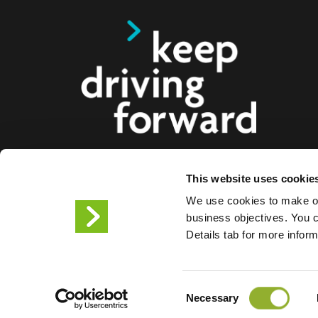
This website uses cookie
Vi tilbyr smarte ladeløsninger for elbiler, motorsy
We use cookies to make ou
lastebiler til forbrukere, bedrifter og byer. Våre hel
business objectives. You ca
ladeløsninger gjør det enklere for bedrifter og bye
Details tab for more infor
infrastrukturen elbilister trenger, samtidig som ska
produktene våre gjør oss til fremtidens partner.
Consent
Vilkår for bruk
Personverne
Necessary
Selection
Informasjonskapsler