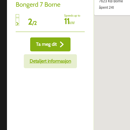
Bongerd 7 Borne
Speeds up to
11
2
/
2
kW
Ta meg dit
Detaljert informasjon