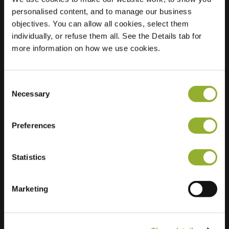
personalised content, and to manage our business
Sted
Bouweslân 51
objectives. You can allow all cookies, select them
9084 EH Goutum
individually, or refuse them all. See the Details tab for
Nederland
more information on how we use cookies.
Regular Charging
2 of 2 available
Consent
Necessary
Selection
Preferences
Ekstra informasjon
Statistics
Vi aksepterer: American Express,
Marketing
Mastercard, VISA, Chargecard,