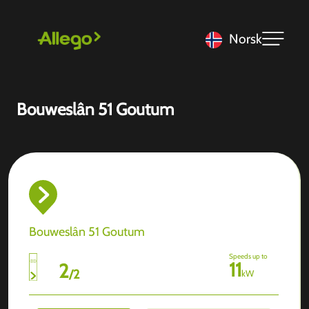
Norsk
Bouweslân 51 Goutum
Bouweslân 51 Goutum
Speeds up to
11
2
/
2
kW