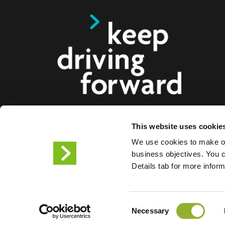
This website uses cookie
Vi tilbyr smarte ladeløsninger for elbiler, motorsy
We use cookies to make ou
lastebiler til forbrukere, bedrifter og byer. Våre hel
business objectives. You ca
ladeløsninger gjør det enklere for bedrifter og bye
Details tab for more infor
infrastrukturen elbilister trenger, samtidig som ska
produktene våre gjør oss til fremtidens partner.
Consent
Vilkår for bruk
Personverne
Necessary
Selection
Informasjonskapsler