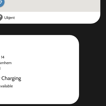
Ukjent
 14
Arnhem
d
r Charging
available