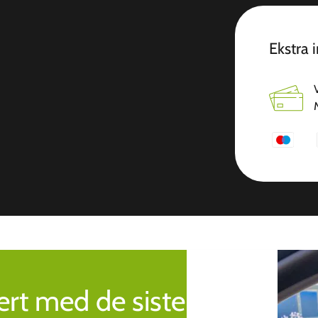
Ekstra 
rt med de siste