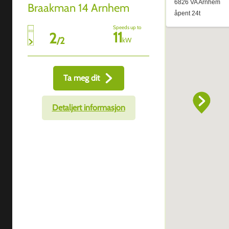
Braakman 14 Arnhem
Speeds up to
11
2
/
2
kW
Ta meg dit
Detaljert informasjon