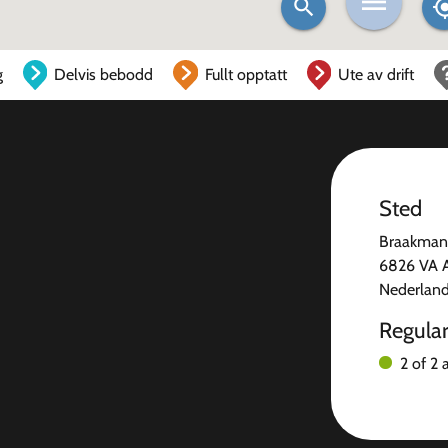
g
Delvis bebodd
Fullt opptatt
Ute av drift
Sted
Braakman
6826 VA 
Nederlan
Regula
2 of 2 