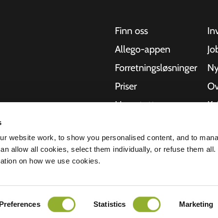
Finn oss
In
Allego-appen
Jo
Forretningsløsninger
Ny
Priser
Ov
Live-støtte
Kv
NMBS
Om
s
kler, busser og
r website work, to show you personalised content, and to man
hetlige
-leverandører
St
n allow all cookies, select them individually, or refuse them all.
r å levere den
mation on how we use cookies.
lerbarheten til
rklæring
Ansvarsfraskrivelse
Preferences
Statistics
Marketing
Alle rettigheter forbeholdt © 2026 - Al