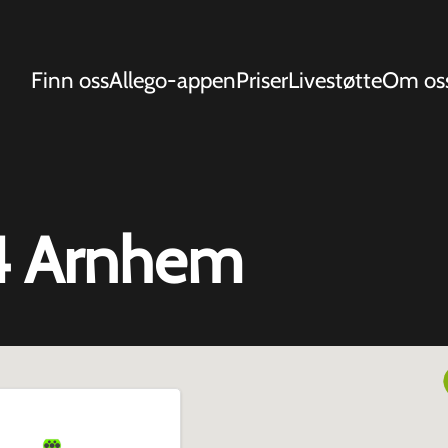
Finn oss
Allego-appen
Priser
Livestøtte
Om os
4 Arnhem