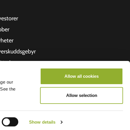
vestorer
bber
heter
erskuddsgebyr
ittering
 oss
Allow all cookies
age our
roometiket
 See the
Allow selection
Show details
lego BV