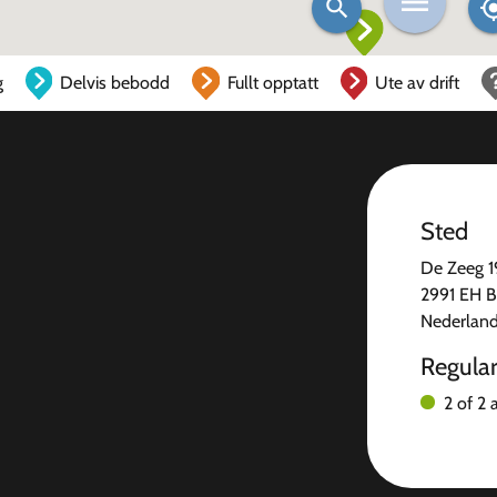
g
Delvis bebodd
Fullt opptatt
Ute av drift
Sted
De Zeeg 1
2991 EH B
Nederlan
Regula
2 of 2 