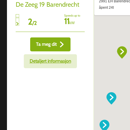
De Zeeg 19 Barendrecht
Speeds up to
11
2
/
2
kW
Ta meg dit
Detaljert informasjon