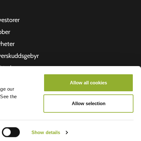
vestorer
bber
heter
erskuddsgebyr
ittering
 oss
Allow all cookies
age our
roometiket
 See the
Allow selection
Show details
lego BV