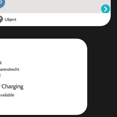
Ukjent
9
arendrecht
d
r Charging
available