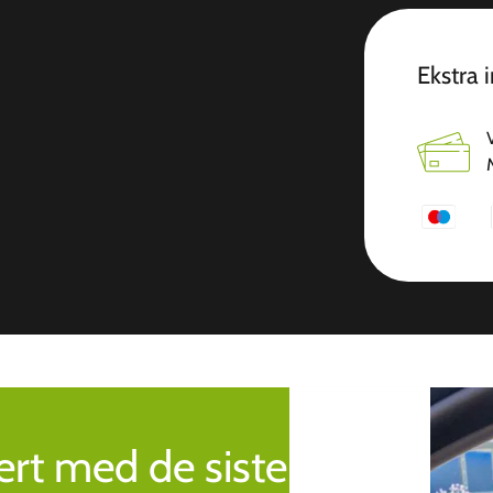
Ekstra 
rt med de siste