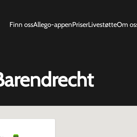
Finn oss
Allego-appen
Priser
Livestøtte
Om os
Barendrecht