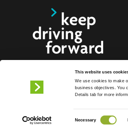
This website uses cookie
Vi tilbyr smarte ladeløsninger for elbiler, motorsy
We use cookies to make ou
lastebiler til forbrukere, bedrifter og byer. Våre hel
business objectives. You ca
ladeløsninger gjør det enklere for bedrifter og bye
Details tab for more infor
infrastrukturen elbilister trenger, samtidig som ska
produktene våre gjør oss til fremtidens partner.
Consent
Vilkår for bruk
Personverne
Necessary
Selection
Informasjonskapsler