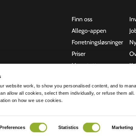
Finn oss
In
Allego-appen
Jo
Forretningsløsninger
Ny
Priser
Ov
Live-støtte
Kv
NMBS
Om
s
kler, busser og
r website work, to show you personalised content, and to man
hetlige
-leverandører
St
n allow all cookies, select them individually, or refuse them all.
r å levere den
mation on how we use cookies.
lerbarheten til
rklæring
Ansvarsfraskrivelse
Preferences
Statistics
Marketing
Alle rettigheter forbeholdt © 2026 - Al