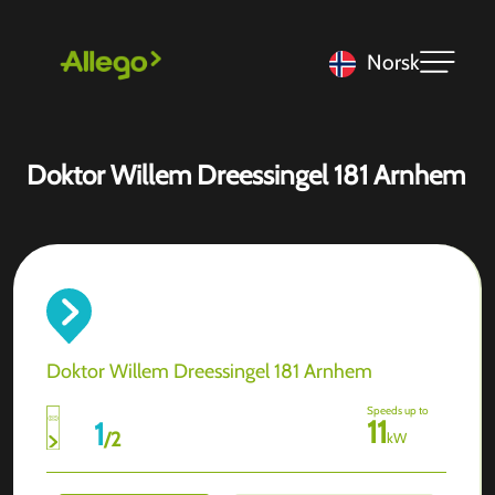
Norsk
Doktor Willem Dreessingel 181 Arnhem
Doktor Willem Dreessingel 181 Arnhem
Speeds up to
11
1
/
2
kW