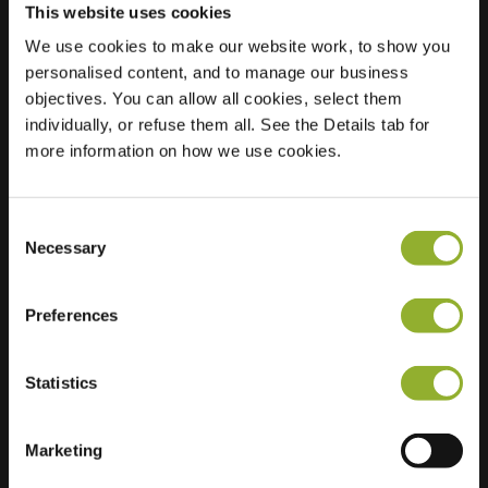
This website uses cookies
Sted
We use cookies to make our website work, to show you
Doktor Willem
personalised content, and to manage our business
Dressingel 181
objectives. You can allow all cookies, select them
6836 CS Arnhem
individually, or refuse them all. See the Details tab for
Nederland
more information on how we use cookies.
Regular Charging
1 of 2 available
Consent
Necessary
Selection
Preferences
Ekstra informasjon
Statistics
Vi aksepterer: American Express,
Mastercard, VISA, Chargecard,
Marketing