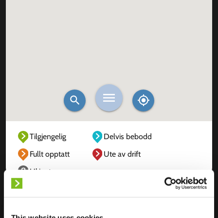
Tilgjengelig
Delvis bebodd
Fullt opptatt
Ute av drift
Ukjent
This website uses cookies