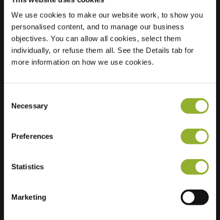
We use cookies to make our website work, to show you
Sted
Dr. AR Holstraat 1
personalised content, and to manage our business
6671 XW Zetten
objectives. You can allow all cookies, select them
Nederland
individually, or refuse them all. See the Details tab for
more information on how we use cookies.
Regular Charging
2 of 2 available
Consent
Necessary
Selection
Preferences
Ekstra informasjon
Statistics
Vi aksepterer: American Express,
Mastercard, VISA, Chargecard,
Marketing