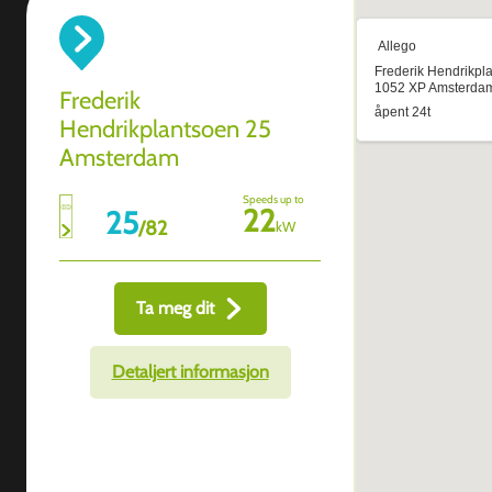
Frederik
Hendrikplantsoen 25
Amsterdam
Speeds up to
22
25
/
82
kW
Ta meg dit
Detaljert informasjon