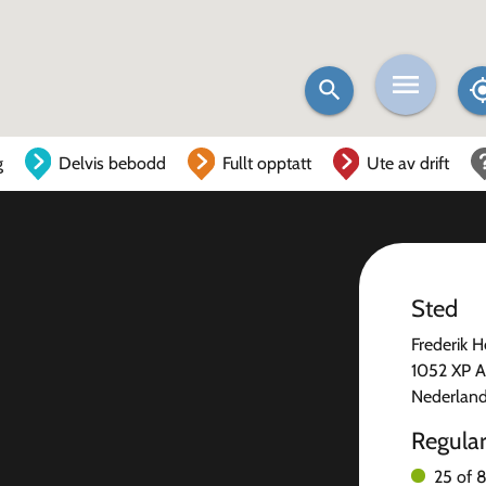
g
Delvis bebodd
Fullt opptatt
Ute av drift
Sted
Frederik 
1052 XP 
Nederlan
Regula
25 of 8