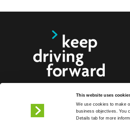
This website uses cookie
Vi tilbyr smarte ladeløsninger for elbiler, motorsy
We use cookies to make ou
lastebiler til forbrukere, bedrifter og byer. Våre hel
business objectives. You ca
ladeløsninger gjør det enklere for bedrifter og bye
Details tab for more infor
infrastrukturen elbilister trenger, samtidig som ska
produktene våre gjør oss til fremtidens partner.