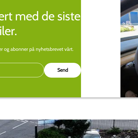
rt med de siste
ler.
ier og abonner på nyhetsbrevet vårt.