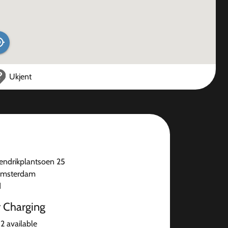
Ukjent
Hendrikplantsoen 25
Amsterdam
d
r Charging
2 available