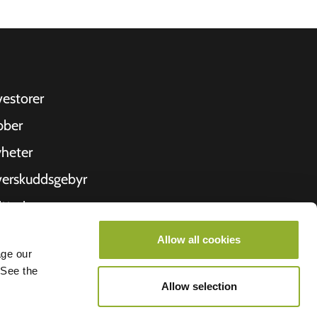
vestorer
bber
heter
erskuddsgebyr
ittering
 oss
Allow all cookies
age our
roometiket
 See the
Allow selection