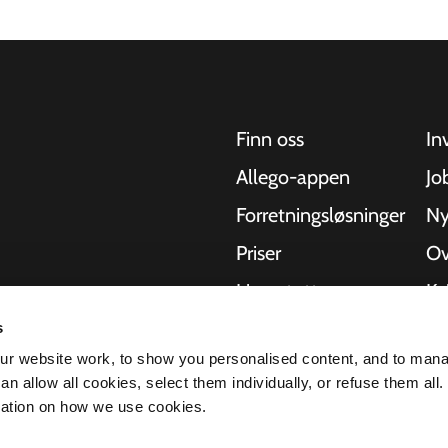
Finn oss
In
Allego-appen
Jo
Forretningsløsninger
Ny
Priser
Ov
Live-støtte
Kv
NMBS
Om
s
kler, busser og
r website work, to show you personalised content, and to man
hetlige
-leverandører
St
n allow all cookies, select them individually, or refuse them all.
r å levere den
mation on how we use cookies.
lerbarheten til