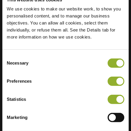
We use cookies to make our website work, to show you
Sted
Jaffestr. 20
personalised content, and to manage our business
14055 Berlin
objectives. You can allow all cookies, select them
Tyskland
individually, or refuse them all. See the Details tab for
more information on how we use cookies.
Regular Charging
2 of 2 available
Consent
Necessary
Selection
Preferences
Ekstra informasjon
Statistics
Vi aksepterer: American Express,
Mastercard, VISA, Chargecard,
Marketing