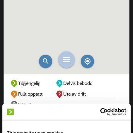
Tilgjengelig
Delvis bebodd
Fullt opptatt
Ute av drift
Ukjent
This website uses cookies