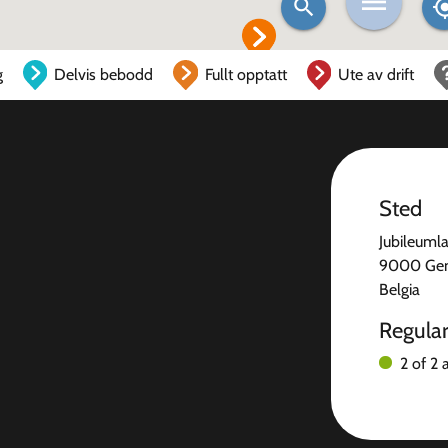
g
Delvis bebodd
Fullt opptatt
Ute av drift
Sted
Jubileuml
9000 Ge
Belgia
Regula
2 of 2 