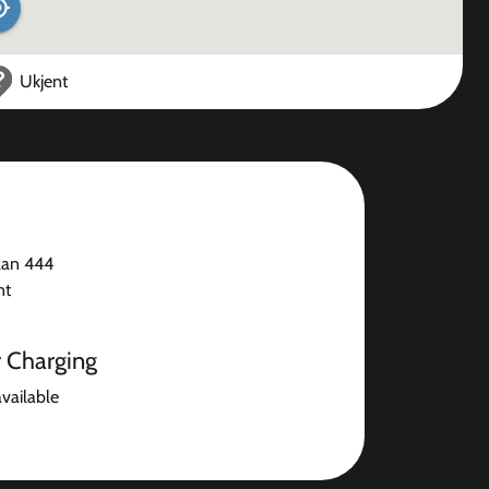
Ukjent
aan 444
nt
r Charging
available