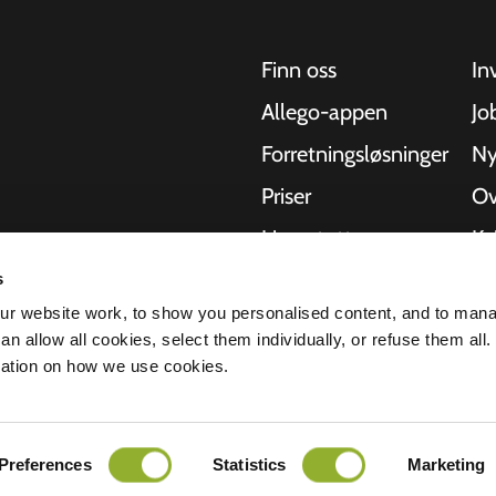
Finn oss
In
Allego-appen
Jo
Forretningsløsninger
Ny
Priser
Ov
Live-støtte
Kv
NMBS
Om
s
kler, busser og
r website work, to show you personalised content, and to man
hetlige
-leverandører
St
n allow all cookies, select them individually, or refuse them all.
r å levere den
mation on how we use cookies.
lerbarheten til
rklæring
Ansvarsfraskrivelse
Preferences
Statistics
Marketing
Alle rettigheter forbeholdt © 2026 - Al