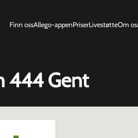
Finn oss
Allego-appen
Priser
Livestøtte
Om os
n 444 Gent