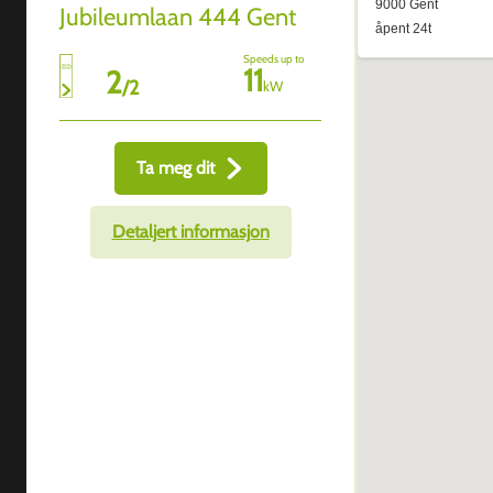
Jubileumlaan 444 Gent
Speeds up to
11
2
/
2
kW
Ta meg dit
Detaljert informasjon