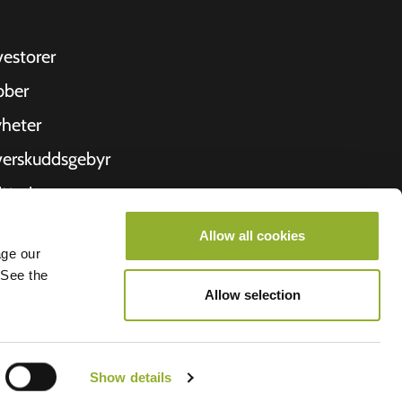
vestorer
bber
heter
erskuddsgebyr
ittering
 oss
Allow all cookies
age our
roometiket
 See the
Allow selection
Show details
lego BV