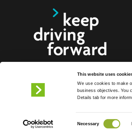
This website uses cookie
Vi tilbyr smarte ladeløsninger for elbiler, motorsy
We use cookies to make ou
lastebiler til forbrukere, bedrifter og byer. Våre hel
business objectives. You ca
ladeløsninger gjør det enklere for bedrifter og bye
Details tab for more infor
infrastrukturen elbilister trenger, samtidig som ska
produktene våre gjør oss til fremtidens partner.
Consent
Vilkår for bruk
Personverne
Necessary
Selection
Informasjonskapsler