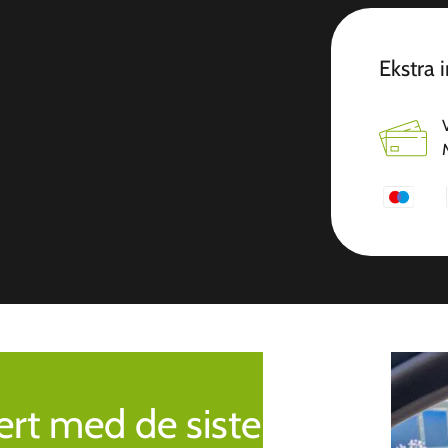
Ekstra 
rt med de siste