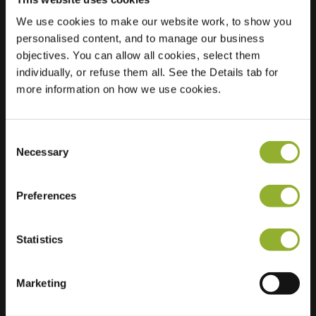
We use cookies to make our website work, to show you
Sted
Kamperfoelie 17
personalised content, and to manage our business
7443 MA Nijverdal
objectives. You can allow all cookies, select them
Nederland
individually, or refuse them all. See the Details tab for
more information on how we use cookies.
Regular Charging
2 of 2 available
Consent
Necessary
Selection
Preferences
Ekstra informasjon
Statistics
Vi aksepterer: American Express,
Mastercard, VISA, Chargecard,
Marketing