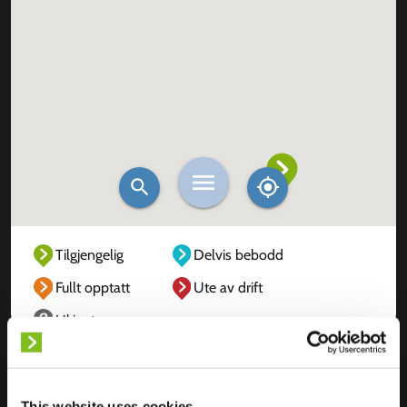
Tilgjengelig
Delvis bebodd
Fullt opptatt
Ute av drift
Ukjent
This website uses cookies