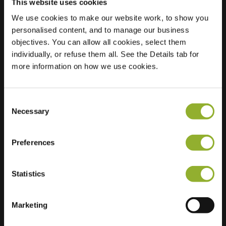
This website uses cookies
We use cookies to make our website work, to show you
Sted
Klepperstraße 16
personalised content, and to manage our business
83026 Rosenheim
objectives. You can allow all cookies, select them
Tyskland
individually, or refuse them all. See the Details tab for
Ultra-Fast
more information on how we use cookies.
2 of 2 available
Charging
Consent
Necessary
Selection
Preferences
Ekstra informasjon
Statistics
Vi aksepterer: American Express,
Mastercard, VISA, Chargecard,
Marketing