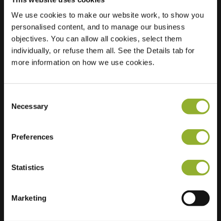
We use cookies to make our website work, to show you
Sted
Kloosterstraat 15
personalised content, and to manage our business
9470 Denderleeuw
objectives. You can allow all cookies, select them
Belgia
individually, or refuse them all. See the Details tab for
more information on how we use cookies.
Regular Charging
2 of 2 available
Consent
Necessary
Selection
Preferences
Ekstra informasjon
Statistics
Vi aksepterer: American Express,
Mastercard, VISA, Chargecard,
Marketing