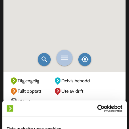
Tilgjengelig
Delvis bebodd
Fullt opptatt
Ute av drift
Ukjent
This website uses cookies