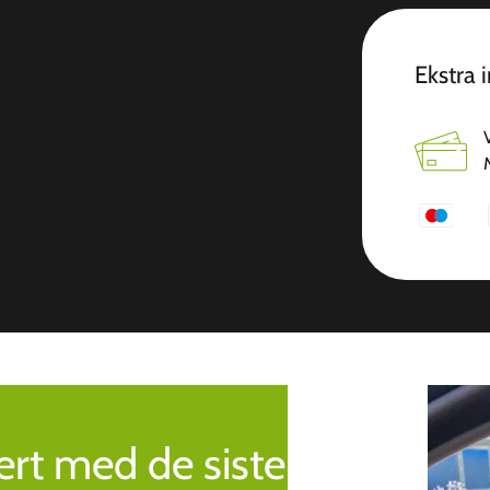
Ekstra 
rt med de siste