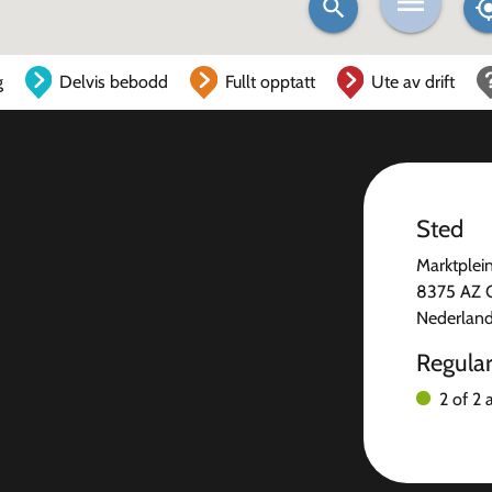
g
Delvis bebodd
Fullt opptatt
Ute av drift
Sted
Marktplei
8375 AZ 
Nederlan
Regula
2 of 2 