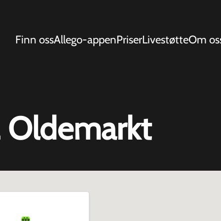
Finn oss
Allego-appen
Priser
Livestøtte
Om os
2 Oldemarkt