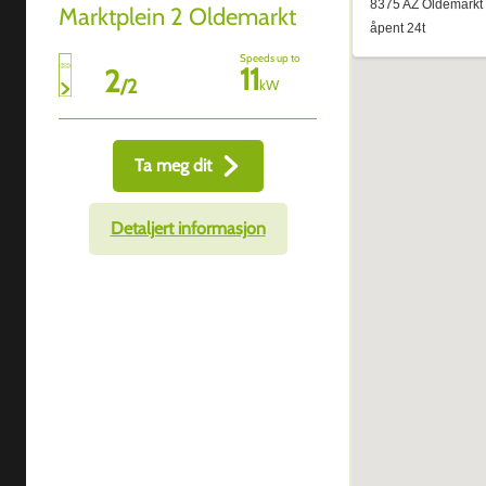
Marktplein 2 Oldemarkt
Speeds up to
11
2
/
2
kW
Ta meg dit
Detaljert informasjon