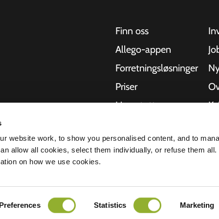
Finn oss
In
Allego-appen
Jo
Forretningsløsninger
Ny
Priser
Ov
Live-støtte
Kv
NMBS
Om
s
kler, busser og
r website work, to show you personalised content, and to man
hetlige
-leverandører
St
n allow all cookies, select them individually, or refuse them all.
r å levere den
mation on how we use cookies.
lerbarheten til
rklæring
Ansvarsfraskrivelse
Preferences
Statistics
Marketing
Alle rettigheter forbeholdt © 2026 - Al