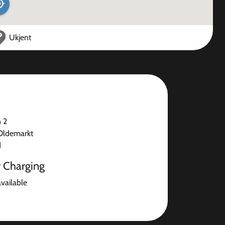
Ukjent
n 2
Oldemarkt
d
r Charging
available