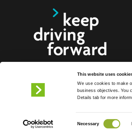
This website uses cookie
Vi tilbyr smarte ladeløsninger for elbiler, motorsy
We use cookies to make ou
lastebiler til forbrukere, bedrifter og byer. Våre hel
business objectives. You ca
ladeløsninger gjør det enklere for bedrifter og bye
Details tab for more infor
infrastrukturen elbilister trenger, samtidig som ska
produktene våre gjør oss til fremtidens partner.
Consent
Vilkår for bruk
Personverne
Necessary
Selection
Informasjonskapsler