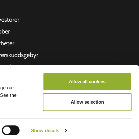
vestorer
bber
heter
erskuddsgebyr
ittering
 oss
Allow all cookies
age our
roometiket
 See the
Allow selection
Show details
lego BV