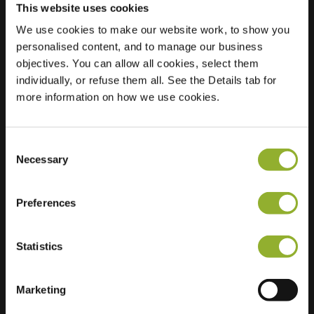
This website uses cookies
Sted
We use cookies to make our website work, to show you
Michiel de
personalised content, and to manage our business
Ruyterstraat 14
objectives. You can allow all cookies, select them
7391 CV Twello
individually, or refuse them all. See the Details tab for
Nederland
more information on how we use cookies.
Regular Charging
1 of 2 available
Consent
Necessary
Selection
Preferences
Ekstra informasjon
Statistics
Vi aksepterer: American Express,
Mastercard, VISA, Chargecard,
Marketing