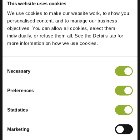
This website uses cookies
Sted
We use cookies to make our website work, to show you
Nassaulaan 44
personalised content, and to manage our business
3297 BG
objectives. You can allow all cookies, select them
Puttershoek
individually, or refuse them all. See the Details tab for
Nederland
more information on how we use cookies.
Regular Charging
1 of 2 available
Consent
Necessary
Selection
Preferences
Ekstra informasjon
Statistics
Vi aksepterer: American Express,
Mastercard, VISA, Chargecard,
Marketing