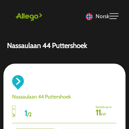
Norsk
Nassaulaan 44 Puttershoek
Nassaulaan 44 Puttershoek
Speeds up to
11
1
/
2
kW