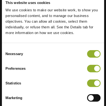
This website uses cookies
Sted
We use cookies to make our website work, to show you
P.Buismanstraat 57
personalised content, and to manage our business
F
objectives. You can allow all cookies, select them
8151 BE Lemelerveld
individually, or refuse them all. See the Details tab for
Nederland
more information on how we use cookies.
Regular Charging
2 of 2 available
Consent
Necessary
Selection
Preferences
Ekstra informasjon
Statistics
Vi aksepterer: American Express,
Mastercard, VISA, Chargecard,
Marketing