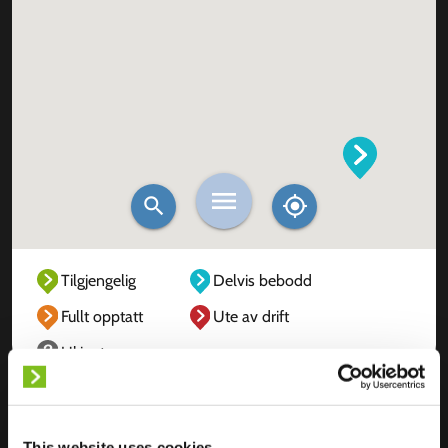
Tilgjengelig
Delvis bebodd
Fullt opptatt
Ute av drift
Ukjent
This website uses cookies