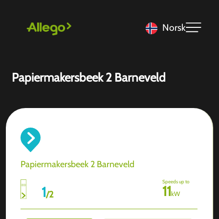
Norsk
Papiermakersbeek 2 Barneveld
Papiermakersbeek 2 Barneveld
Speeds up to
11
1
/
2
kW