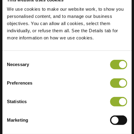
We use cookies to make our website work, to show you
Sted
Papiermakersbeek 2
personalised content, and to manage our business
3772 SV Barneveld
objectives. You can allow all cookies, select them
Nederland
individually, or refuse them all. See the Details tab for
more information on how we use cookies.
Regular Charging
1 of 2 available
Consent
Necessary
Selection
Preferences
Ekstra informasjon
Statistics
Vi aksepterer: American Express,
Mastercard, VISA, Chargecard,
Marketing