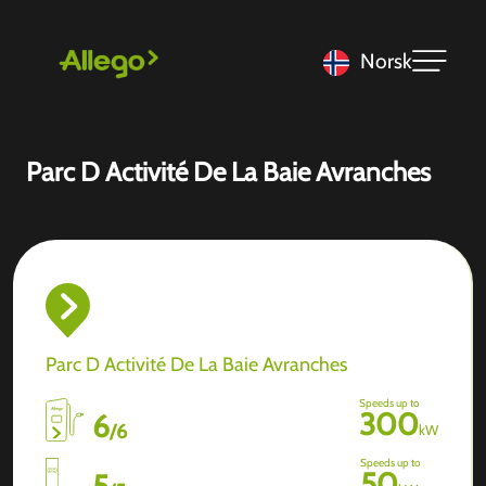
Norsk
Parc D Activité De La Baie Avranches
Parc D Activité De La Baie Avranches
Speeds up to
300
6
/
6
kW
Speeds up to
50
5