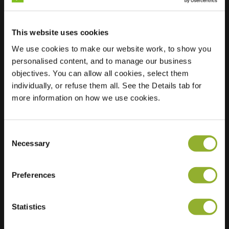
This website uses cookies
We use cookies to make our website work, to show you
Sted
Parc D Activité De
personalised content, and to manage our business
La Baie
objectives. You can allow all cookies, select them
50300 Avranches
individually, or refuse them all. See the Details tab for
Frankrike
more information on how we use cookies.
Ultra-Fast
6 of 6 available
Charging
Regular Charging
Consent
5 of 5 available
Necessary
Selection
Preferences
Statistics
Ekstra informasjon