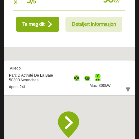
/
5
kW
Ta meg dit
Detaljert informasjon