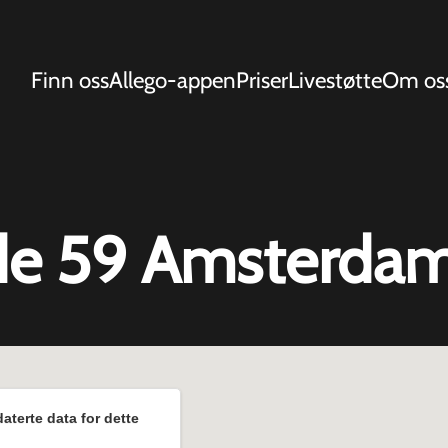
Finn oss
Allego-appen
Priser
Livestøtte
Om os
ade 59 Amsterda