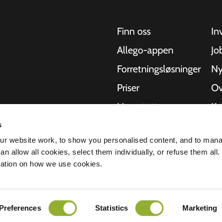
Finn oss
In
Allego-appen
Jo
Forretningsløsninger
Ny
Priser
Ov
Live-støtte
Kv
NMBS
Om
s
kler, busser og
r website work, to show you personalised content, and to man
hetlige
-leverandører
St
n allow all cookies, select them individually, or refuse them all.
r å levere den
mation on how we use cookies.
lerbarheten til
rklæring
Ansvarsfraskrivelse
Preferences
Statistics
Marketing
Alle rettigheter forbeholdt © 2026 - Al