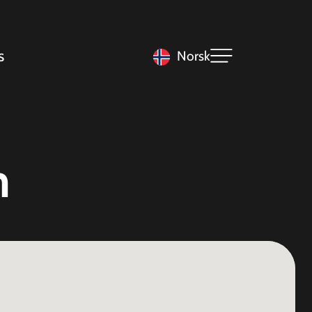
s
Norsk
m