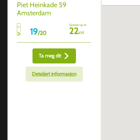
Piet Heinkade 59
Amsterdam
Speeds up to
22
19
/
20
kW
Ta meg dit
Detaljert informasjon