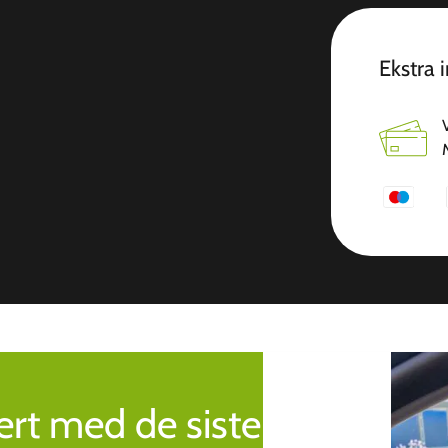
Ekstra 
rt med de siste