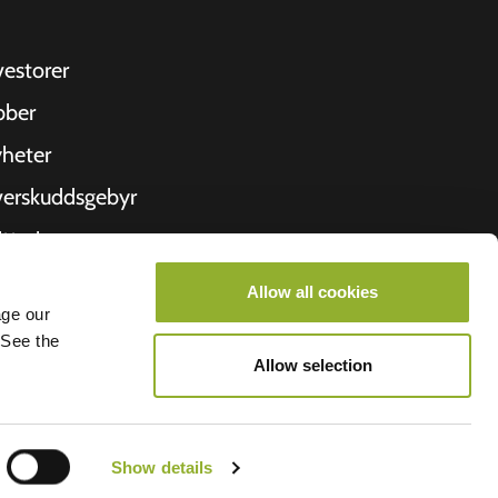
vestorer
bber
heter
erskuddsgebyr
ittering
 oss
Allow all cookies
age our
roometiket
 See the
Allow selection
Show details
lego BV