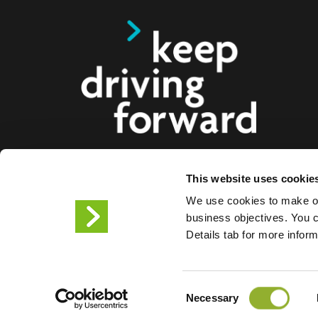
This website uses cookie
Vi tilbyr smarte ladeløsninger for elbiler, motorsy
We use cookies to make ou
lastebiler til forbrukere, bedrifter og byer. Våre hel
business objectives. You ca
ladeløsninger gjør det enklere for bedrifter og bye
Details tab for more infor
infrastrukturen elbilister trenger, samtidig som ska
produktene våre gjør oss til fremtidens partner.
Consent
Vilkår for bruk
Personverne
Necessary
Selection
Informasjonskapsler