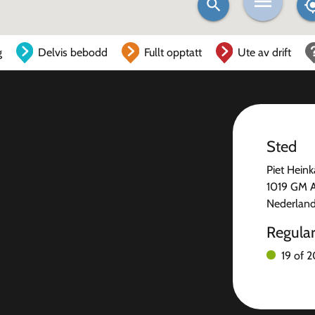
g
Delvis bebodd
Fullt opptatt
Ute av drift
Sted
Piet Hein
1019 GM 
Nederlan
Regula
19 of 2