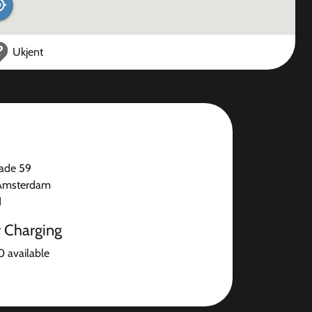
Ukjent
kade 59
Amsterdam
d
r Charging
0 available