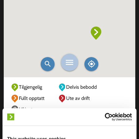
Tilgjengelig
Delvis bebodd
Fullt opptatt
Ute av drift
Ukjent
This website uses cookies