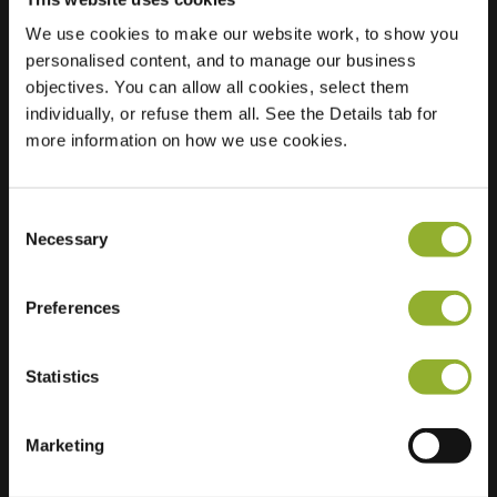
We use cookies to make our website work, to show you
Sted
Spreeuwstraat 2
personalised content, and to manage our business
4143 AH Leerdam
objectives. You can allow all cookies, select them
Nederland
individually, or refuse them all. See the Details tab for
more information on how we use cookies.
Regular Charging
1 of 2 available
Consent
Necessary
Selection
Preferences
Ekstra informasjon
Statistics
Vi aksepterer: American Express,
Mastercard, VISA, Chargecard,
Marketing