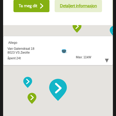
Ta meg dit
Detaljert informasjon