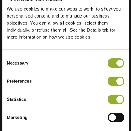
We use cookies to make our website work, to show you
Sted
Van Galenstraat 18
personalised content, and to manage our business
8023 VS Zwolle
objectives. You can allow all cookies, select them
Nederland
individually, or refuse them all. See the Details tab for
more information on how we use cookies.
Regular Charging
1 of 2 available
Consent
Necessary
Selection
Preferences
Ekstra informasjon
Statistics
Vi aksepterer: American Express,
Mastercard, VISA, Chargecard,
Marketing