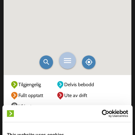
Tilgjengelig
Delvis bebodd
Fullt opptatt
Ute av drift
Ukjent
This website uses cookies