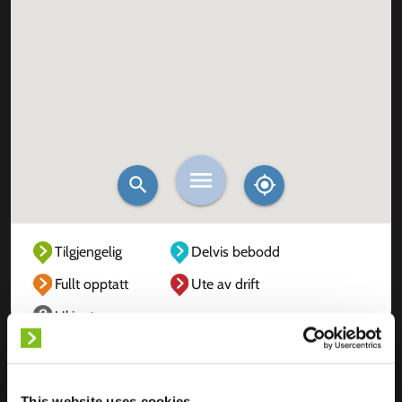
Tilgjengelig
Delvis bebodd
Fullt opptatt
Ute av drift
Ukjent
This website uses cookies