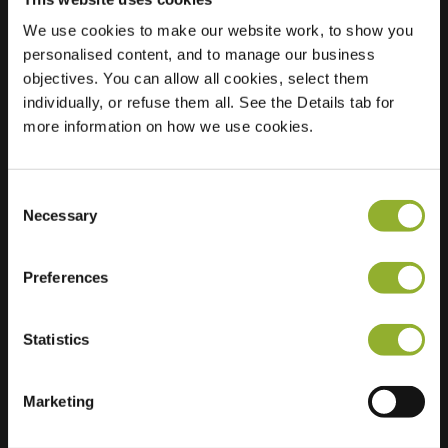
We use cookies to make our website work, to show you
Sted
Waalstraat 202
personalised content, and to manage our business
7523 RN Enschede
objectives. You can allow all cookies, select them
Nederland
individually, or refuse them all. See the Details tab for
more information on how we use cookies.
Regular Charging
2 of 2 available
Consent
Necessary
Selection
Preferences
Ekstra informasjon
Statistics
Vi aksepterer: American Express,
Mastercard, VISA, Chargecard,
Marketing