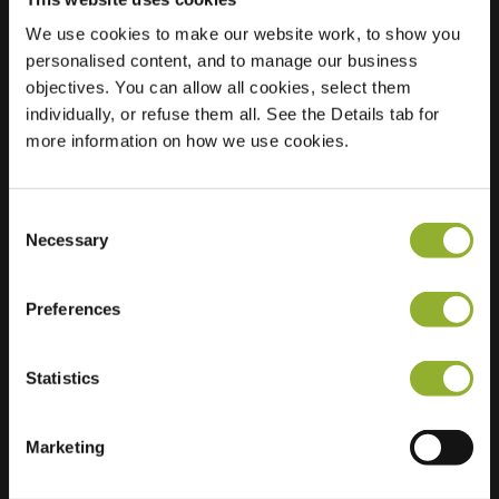
We use cookies to make our website work, to show you
Sted
Werfstraat 1
personalised content, and to manage our business
7411 CX Deventer
objectives. You can allow all cookies, select them
Nederland
individually, or refuse them all. See the Details tab for
more information on how we use cookies.
Regular Charging
2 of 2 available
Consent
Necessary
Selection
Preferences
Ekstra informasjon
Statistics
Vi aksepterer: American Express,
Mastercard, VISA, Chargecard,
Marketing