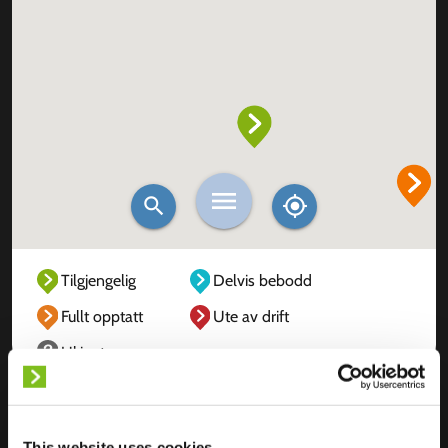
Tilgjengelig
Delvis bebodd
Fullt opptatt
Ute av drift
Ukjent
This website uses cookies