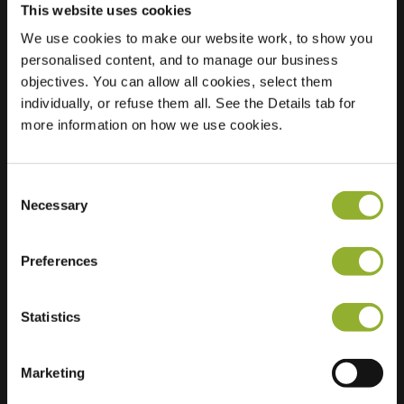
This website uses cookies
Sted
We use cookies to make our website work, to show you
Zoomwijcklaan 79
personalised content, and to manage our business
3262 CM Oud-
objectives. You can allow all cookies, select them
Beijerland
individually, or refuse them all. See the Details tab for
Nederland
more information on how we use cookies.
Regular Charging
2 of 2 available
Consent
Necessary
Selection
Preferences
Ekstra informasjon
Statistics
Vi aksepterer: American Express,
Mastercard, VISA, Chargecard,
Marketing