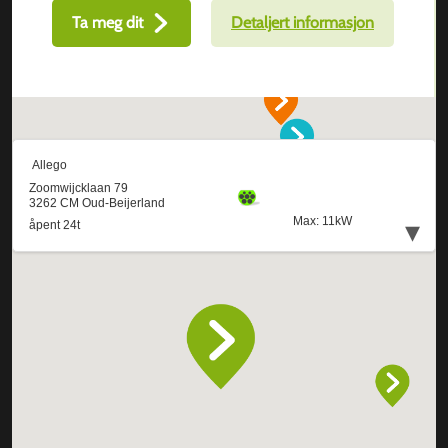
Ta meg dit
Detaljert informasjon