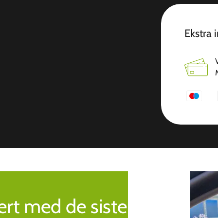
Ekstra 
rt med de siste