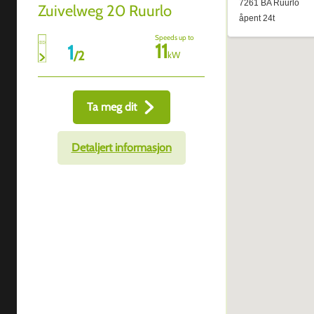
Zuivelweg 20 Ruurlo
Speeds up to
11
1
/
2
kW
Ta meg dit
Detaljert informasjon