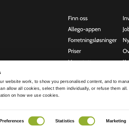
Finn oss
In
Allego-appen
Jo
Forretningsløsninger
Ny
Priser
Ov
Live-støtte
Kv
NMBS
Om
s
kler, busser og
r website work, to show you personalised content, and to man
hetlige
-leverandører
St
n allow all cookies, select them individually, or refuse them all.
r å levere den
mation on how we use cookies.
lerbarheten til
rklæring
Ansvarsfraskrivelse
Preferences
Statistics
Marketing
Alle rettigheter forbeholdt © 2026 - Al