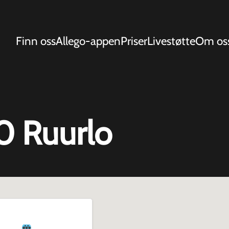
Finn oss
Allego-appen
Priser
Livestøtte
Om os
0 Ruurlo