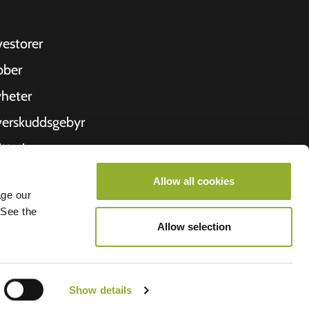
vestorer
bber
heter
erskuddsgebyr
ittering
 oss
Allow all cookies
age our
roometiket
 See the
Allow selection
Show details
lego BV