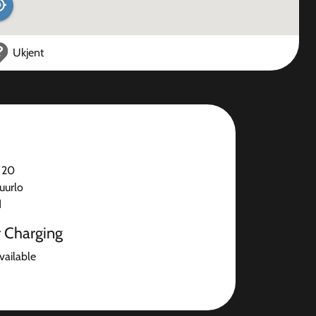
Ukjent
 20
uurlo
d
r Charging
available