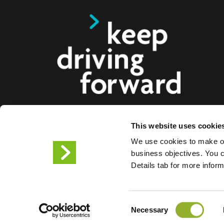
This website uses cookie
Vi tilbyr smarte ladeløsninger for elbiler, motorsy
We use cookies to make ou
lastebiler til forbrukere, bedrifter og byer. Våre hel
business objectives. You ca
ladeløsninger gjør det enklere for bedrifter og bye
Details tab for more infor
infrastrukturen elbilister trenger, samtidig som ska
produktene våre gjør oss til fremtidens partner.
Consent
Vilkår for bruk
Personverne
Necessary
Selection
Informasjonskapsler