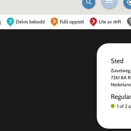
g
Delvis bebodd
Fullt opptatt
Ute av drift
Sted
Zuivelweg
7261 BA R
Nederlan
Regula
1 of 2 