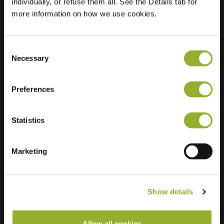
individually, or refuse them all. See the Details tab for
Middlesbrough
more information on how we use cookies.
Wielka Brytania
Ultra-Fast
3 of 4 available
Charging
Consent
Necessary
Selection
Preferences
Statistics
Marketing
Show details
Allow all cookies