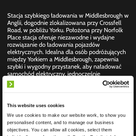
Stacja szybkiego ładowania w Middlesbrough w
Anglii, dogodnie zlokalizowana przy Crossfell
Road, w pobliżu Yorku. Położona przy Norfolk
Place stacja oferuje niezawodne i wydajne
rozwiązanie do ładowania pojazdów
elektrycznych. Idealna dla osób podróżujących
między Yorkiem a Middlesbrough, zapewnia
szybki i wygodny przystanek, aby naładować
samochód elektryczny, jednocześnie
korzystając z pobliskich udogodnień.
This website uses cookies
We use cookies to make our website work, to show you
Lokalizacja
5 Norfolk Place,
personalised content, and to manage our business
Berwick Hills
objectives. You can allow all cookies, select them
TS3 7AS