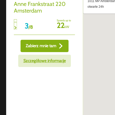
Anne Frankstraat 220
Amsterdam
Speeds up to
22
3
/
8
kW
Zabierz mnie tam
Szczegółowe informacje