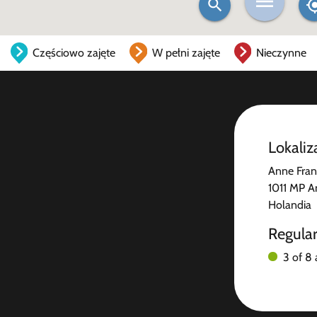
Częściowo zajęte
W pełni zajęte
Nieczynne
Lokaliz
Anne Fran
1011 MP 
Holandia
Regula
3 of 8 