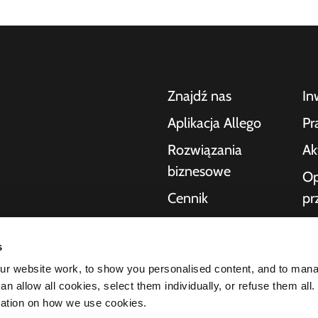
Znajdź nas
In
Aplikacja Allego
Pr
Rozwiązania
Ak
biznesowe
Op
Cennik
pr
po
Pomoc na żywo
nia samochodów
Po
s
NMBS
ek dla konsumentów,
r website work, to show you personalised content, and to man
O 
zakresie ładowania
Dostawcy
n allow all cookies, select them individually, or refuse them all.
ktury potrzebnej
St
mation on how we use cookies.
ość naszych