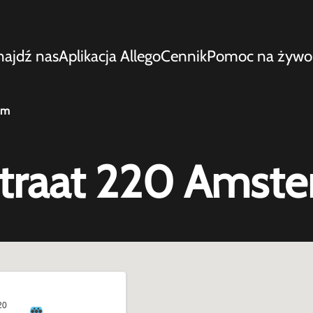
najdź nas
Aplikacja Allego
Cennik
Pomoc na żywo
am
straat 220 Amst