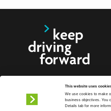
Oferujemy inteligentne rozwiązania do ładowa
This website uses cookie
elektrycznych, motocykli, autobusów i ciężarów
We use cookies to make ou
firm i miast. Nasze kompleksowe rozwiązania w 
business objectives. You ca
ułatwiają firmom i miastom dostarczanie infrastru
Details tab for more infor
kierowcom pojazdów elektrycznych, a skalowaln