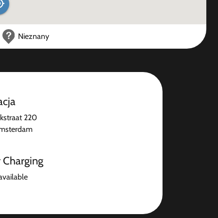
Nieznany
acja
kstraat 220
Amsterdam
r Charging
available