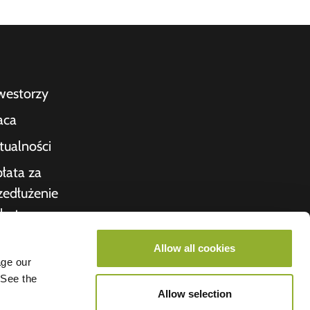
westorzy
aca
tualności
łata za
zedłużenie
bytu
kwitowanie
Allow all cookies
age our
nas
 See the
roometiket
Allow selection