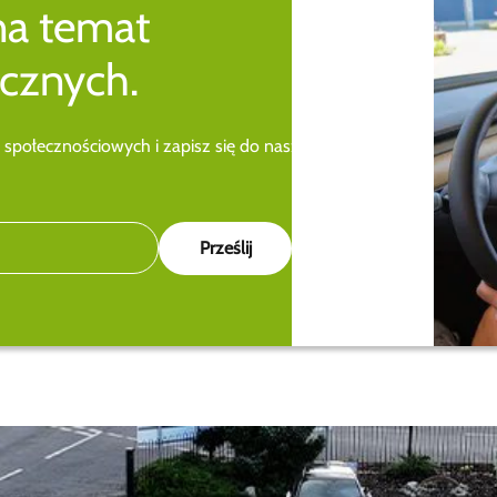
na temat
cznych.
 społecznościowych i zapisz się do naszego