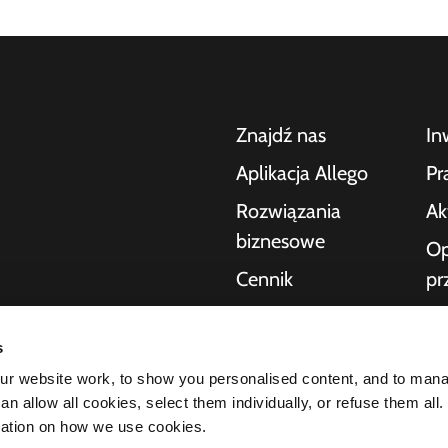
Znajdź nas
In
Aplikacja Allego
Pr
Rozwiązania
Ak
biznesowe
Op
Cennik
pr
po
Pomoc na żywo
nia samochodów
Po
s
NMBS
ek dla konsumentów,
r website work, to show you personalised content, and to man
O 
zakresie ładowania
Dostawcy
n allow all cookies, select them individually, or refuse them all.
ktury potrzebnej
St
mation on how we use cookies.
ość naszych