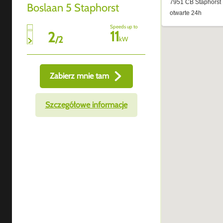
Boslaan 5 Staphorst
Speeds up to
11
2
/
2
kW
Zabierz mnie tam
Szczegółowe informacje