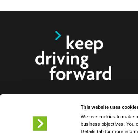
Oferujemy inteligentne rozwiązania do ładowa
This website uses cookie
elektrycznych, motocykli, autobusów i ciężarów
We use cookies to make ou
firm i miast. Nasze kompleksowe rozwiązania w 
business objectives. You ca
ułatwiają firmom i miastom dostarczanie infrastru
Details tab for more infor
kierowcom pojazdów elektrycznych, a skalowaln