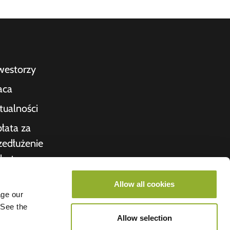
westorzy
aca
tualności
łata za
zedłużenie
bytu
kwitowanie
Allow all cookies
age our
nas
 See the
roometiket
Allow selection