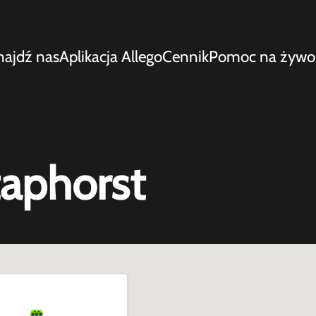
najdź nas
Aplikacja Allego
Cennik
Pomoc na żywo
taphorst