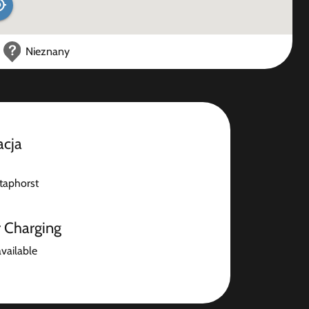
Nieznany
acja
taphorst
r Charging
available