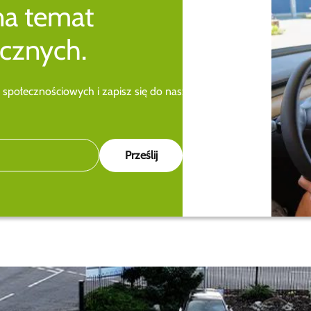
na temat
cznych.
 społecznościowych i zapisz się do naszego