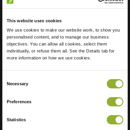
Lokalizacja
Bruggensingel-Zuid
This website uses cookies
21
We use cookies to make our website work, to show you
3823 BG
personalised content, and to manage our business
Amersfoort
objectives. You can allow all cookies, select them
Holandia
individually, or refuse them all. See the Details tab for
more information on how we use cookies.
Regular Charging
0 of 2 available
Consent
Necessary
Selection
Preferences
Dodatkowe informacje
Statistics
Akceptujemy: American Express,