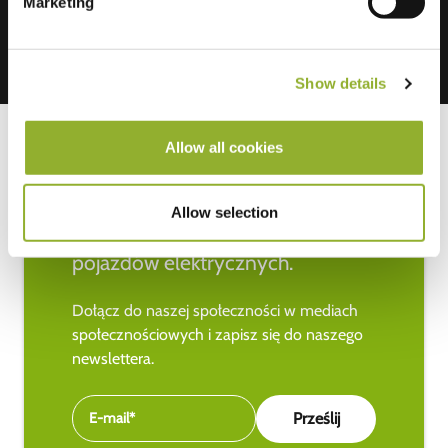
Marketing
Show details
Allow all cookies
Bądź na bieżąco z najnowszymi
Allow selection
wiadomościami na temat
pojazdów elektrycznych.
Dołącz do naszej społeczności w mediach
społecznościowych i zapisz się do naszego
newslettera.