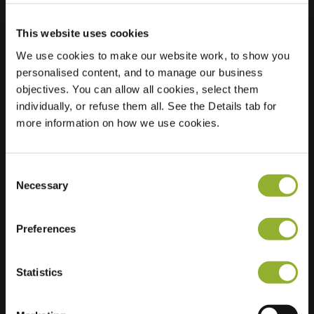
This website uses cookies
Lokalizacja
Churchilllaan 390
We use cookies to make our website work, to show you
4532 MC Terneuzen
personalised content, and to manage our business
Holandia
objectives. You can allow all cookies, select them
individually, or refuse them all. See the Details tab for
Regular Charging
2 of 2 available
more information on how we use cookies.
Consent
Necessary
Selection
Dodatkowe informacje
Preferences
Akceptujemy: American Express,
Statistics
Mastercard, VISA, Chargecard,