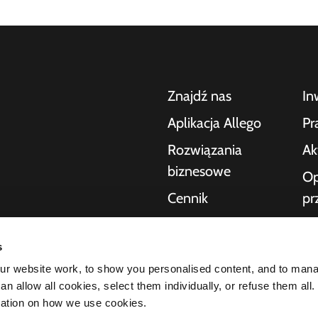
Znajdź nas
In
Aplikacja Allego
Pr
Rozwiązania
Ak
biznesowe
Op
Cennik
pr
po
Pomoc na żywo
nia samochodów
Po
s
NMBS
ek dla konsumentów,
r website work, to show you personalised content, and to man
O 
zakresie ładowania
Dostawcy
n allow all cookies, select them individually, or refuse them all.
ktury potrzebnej
St
mation on how we use cookies.
ość naszych