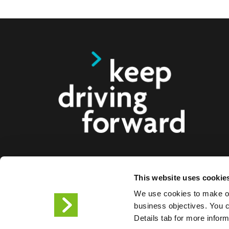
Oferujemy inteligentne rozwiązania do ładowa
This website uses cookie
elektrycznych, motocykli, autobusów i ciężarów
We use cookies to make ou
firm i miast. Nasze kompleksowe rozwiązania w 
business objectives. You ca
ułatwiają firmom i miastom dostarczanie infrastru
Details tab for more infor
kierowcom pojazdów elektrycznych, a skalowaln