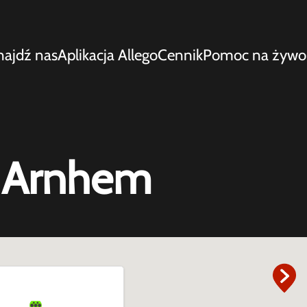
najdź nas
Aplikacja Allego
Cennik
Pomoc na żywo
9 Arnhem