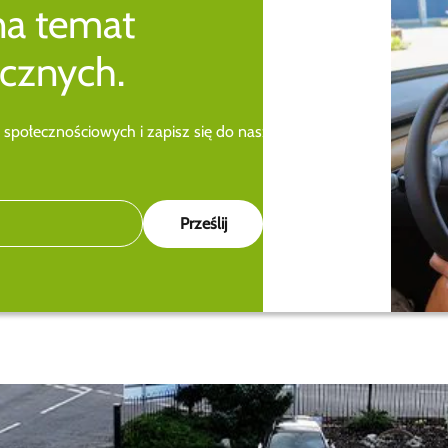
na temat
cznych.
 społecznościowych i zapisz się do naszego