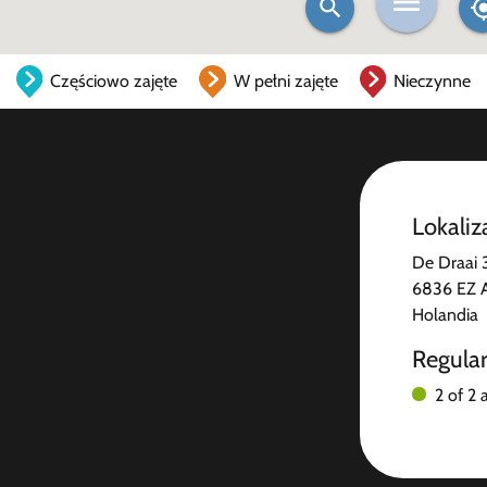
Częściowo zajęte
W pełni zajęte
Nieczynne
Lokaliz
De Draai 
6836 EZ 
Holandia
Regula
2 of 2 