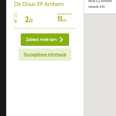
De Draai 39 Arnhem
Speeds up to
11
2
/
2
kW
Zabierz mnie tam
Szczegółowe informacje