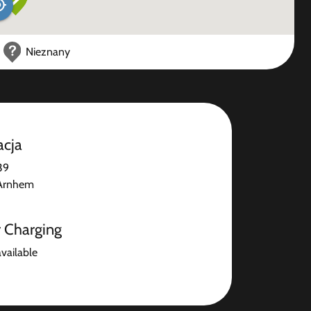
Nieznany
acja
39
Arnhem
r Charging
available