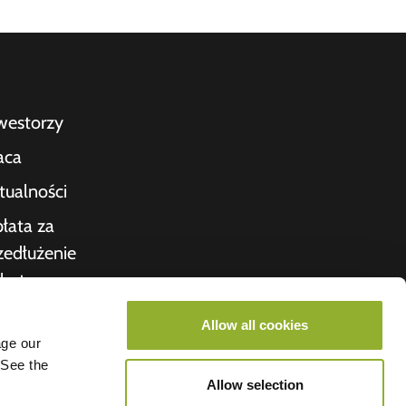
westorzy
aca
tualności
łata za
zedłużenie
bytu
kwitowanie
Allow all cookies
age our
nas
 See the
roometiket
Allow selection