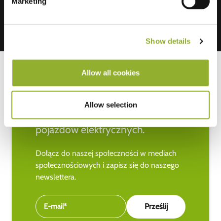
Marketing
Show details
Allow all cookies
Bądź na bieżąco z najnowszymi
Allow selection
wiadomościami na temat
pojazdów elektrycznych.
Dołącz do naszej społeczności w mediach
społecznościowych i zapisz się do naszego
newslettera.