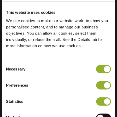
This website uses cookies
Lokalizacja
Dr. A.R. Holstraat 1
We use cookies to make our website work, to show you
6671 XW Zetten
personalised content, and to manage our business
Holandia
objectives. You can allow all cookies, select them
individually, or refuse them all. See the Details tab for
Regular Charging
1 of 2 available
more information on how we use cookies.
Consent
Necessary
Selection
Dodatkowe informacje
Preferences
Akceptujemy: American Express,
Statistics
Mastercard, VISA, Chargecard,