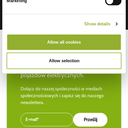
Marketing
Show details
Allow all cookies
Bądź na bieżąco z najnowszymi
Allow selection
wiadomościami na temat
pojazdów elektrycznych.
Dołącz do naszej społeczności w mediach
społecznościowych i zapisz się do naszego
newslettera.