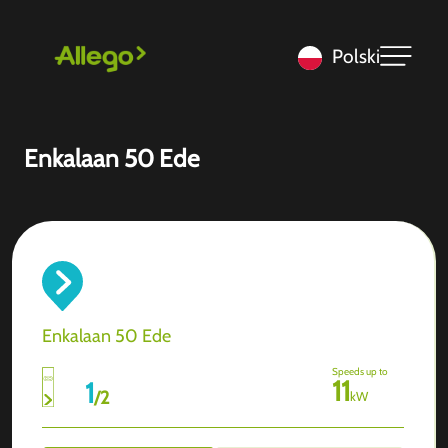
Polski
Enkalaan 50 Ede
Enkalaan 50 Ede
Speeds up to
11
1
/
2
kW