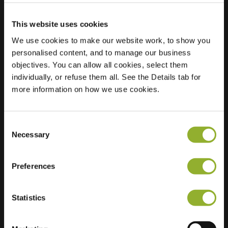
This website uses cookies
Lokalizacja
Enkalaan 50
We use cookies to make our website work, to show you
6717 ZA Ede
personalised content, and to manage our business
Holandia
objectives. You can allow all cookies, select them
individually, or refuse them all. See the Details tab for
Regular Charging
1 of 2 available
more information on how we use cookies.
Consent
Necessary
Selection
Dodatkowe informacje
Preferences
Akceptujemy: American Express,
Statistics
Mastercard, VISA, Chargecard,